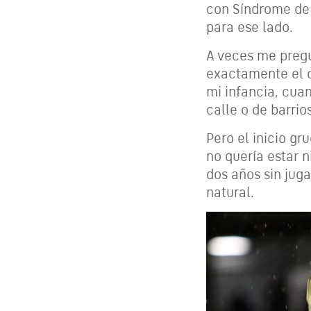
con Síndrome de 
para ese lado.
A veces me pregu
exactamente el 
mi infancia, cua
calle o de barri
Pero el inicio gr
no quería estar n
dos años sin juga
natural.