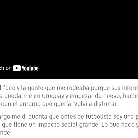
l foco y la gente que me rodeaba porque sus inter
 a quedarme en Uruguay y empezar de nuevo, hacie
con el entorno que quería. Volví a disfrutar.
argo me di cuenta que antes de futbolista soy una 
r que tiene un impacto social grande. Lo que hace 
ende.