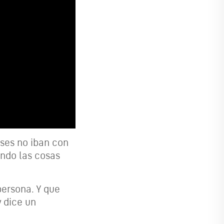
eses no iban con
ndo las cosas
persona. Y que
y dice un