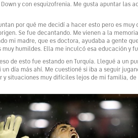
Down y con esquizofrenia. Me gusta apuntar las a
ntan por qué me decidí a hacer esto pero es muy di
origen. Se fue decantando. Me vienen a la memor
ndo mi madre, que es doctora, ayudaba a gente que
os muy humildes. Ella me inculcó esa educación y f
ueso de esto fue estando en Turquía. Llegué a un pu
i un día más ahí. Me cuestioné si iba a seguir jugan
r y situaciones muy difíciles lejos de mi familia, de