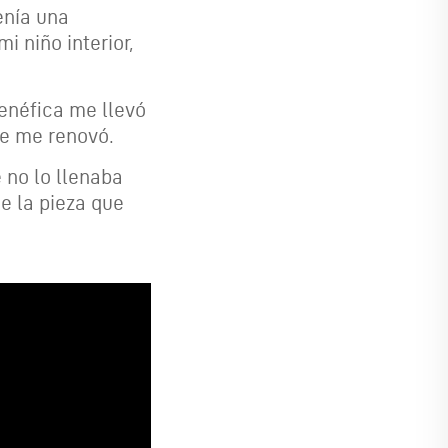
enía una
 niño interior,
enéfica me llevó
te me renovó.
 no lo llenaba
ue la pieza que