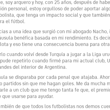
e, soy arquero y hoy, con 25 años, después de hab
ión personal, estoy orgulloso de poder aportar algo
bolista, que tenga un impacto social y que también
a el fútbol.
ias a una idea que surgió con mi abogado Nacho, 
áusula benéfica basada en mi rendimiento. Es decir
elota y eso tiene una consecuencia buena para otra
o cuando volví desde Turquía a jugar a la Liga ur
 pude repetirlo cuando firmé para mi actual club, 
andes del interior de Argentina.
usula se disparaba por cada penal que atajaba. Aho
co partidos sin que me hagan goles. Me da mucha m
arle a un club que me tengo tanta fe que, el premi
e que usarse para ayudar.
mbién de que todos los futbolistas nos demos cue