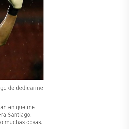
uego de dedicarme
tían en que me
era Santiago.
do muchas cosas.