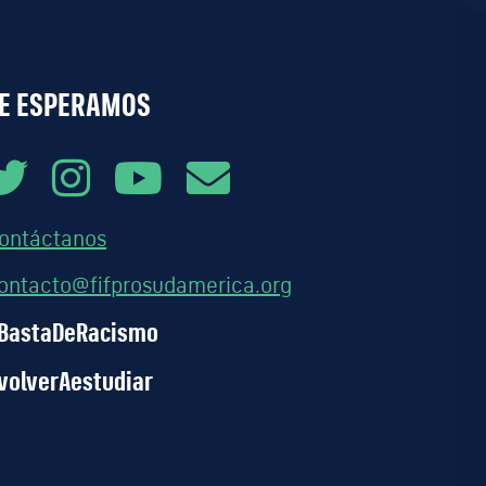
E ESPERAMOS
ontáctanos
ontacto@fifprosudamerica.org
BastaDeRacismo
volverAestudiar