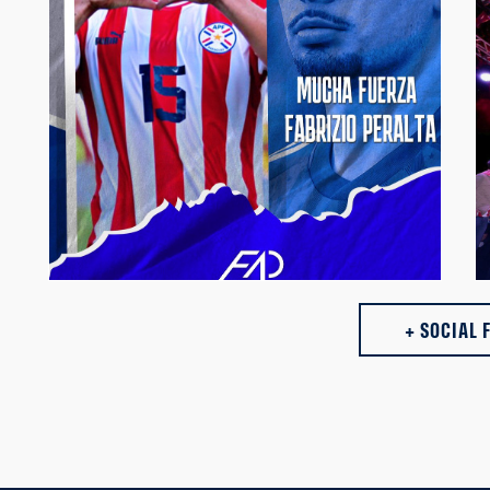
⚽️ Desde Futbolistas Asociados del Paraguay,
acompañamos, apoyamos y deseamos pronta
recuperación para el compañero futbolista Fabrizio
Peralta. 💪🏼 ¡Mucha Fuerza, Fabri! #FAP
#FutbolistasParaguayos #Paraguay
https://t.co/rZMF9dWGPq
14:57 10-07-26
+ SOCIAL 