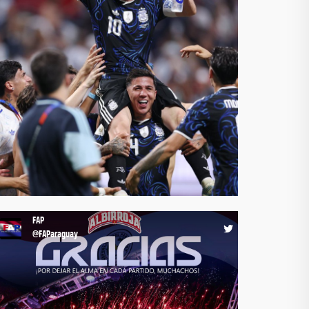
RT @FIFProAmerica: 🌎 Sudamérica en lo más alto,
¡otra vez! 🔗 https://t.co/qwmAr8PQwr @FIFPRO
@CONMEBOL https://t.co/bo9bXCzGwf
00:01 16-07-26
FAP
@FAParaguay