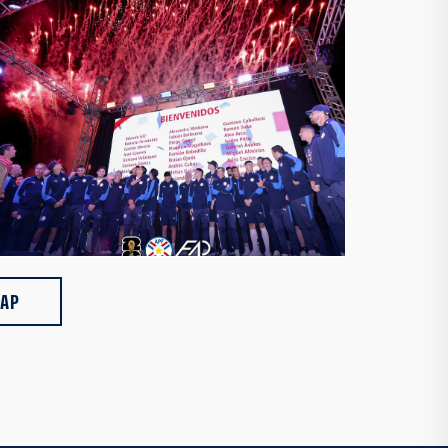
⚽️🇵🇾 Gracias, querida @Albirroja 🙌🏻💪🏻
https://t.co/zwPXQhgbsa
13:55 06-07-26
FAP