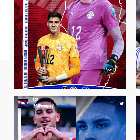
⚽️ ¡Felicitamos al arquero de la #Albirroja, Orlando Gill,
por ser el portero con más atajadas (28) del
#Mundial2026 🏆🌎! 💪🏼 ¡CONGRATULACIONES,
ORLANDO!🤩 #FAP #FutbolistasParaguayos
#FútbolParaguayo https://t.co/vXu5LXuC3l
11:56 20-07-26
FAP
@FAParaguay