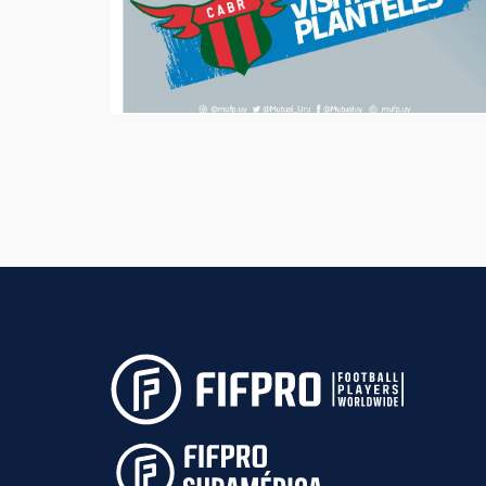
compromisos concretos sobre los temas que nos
involucran como trabajadoras del fútbol. Estar
presentes y dar soluciones ✊🏽 Gracias por recibirnos.
#MásQueUnGremio
11:40 16-07-2