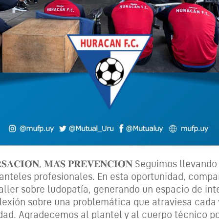
𝐑𝐒𝐀𝐂𝐈𝐎́𝐍, 𝐌𝐀́𝐒 𝐏𝐑𝐄𝐕𝐄𝐍𝐂𝐈𝐎́𝐍 Seguimos lleva
lanteles profesionales. En esta oportunidad, compa
taller sobre ludopatía, generando un espacio de in
flexión sobre una problemática que atraviesa cada
dad. Agradecemos al plantel y al cuerpo técnico por