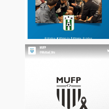
recursos y estrategias para afrontar los desafíos que
se presentan dentro y fuera de la cancha también
forma parte del acompañamiento integral de los
jóvenes deportistas. Agradecemos a quienes nos
permiten acompañar estos procesos.
#MásQueUnGremio
14:10 17-07-2
MUFP
@Mutual_Uru