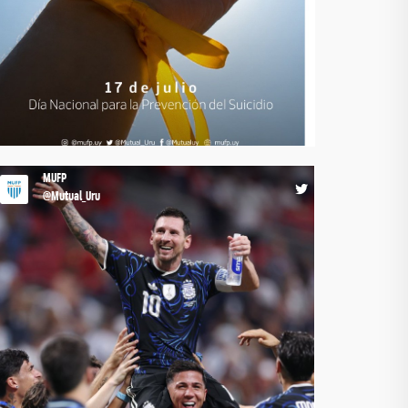
espacios de acompañamiento, contención y cuidado
para los futbolistas y sus familias. Pedir ayuda es un
acto de valentía. Nadie tiene que jugar este partido en
soledad. Si vos o alguien cercano está atravesando un
momento difícil, hablar puede ser el primer paso.
#MásQueUnGremio
09:02 17-07-26
MUFP
@Mutual_Uru