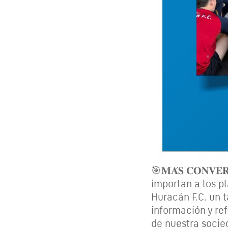
🎯𝐌𝐀́𝐒 𝐂𝐎𝐍𝐕𝐄
importan a los p
Huracán F.C. un 
información y re
de nuestra socie