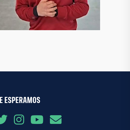
Agradecemos al plantel y al cuerpo técnico por la
apertura y el compromiso. Hablar de estos temas
también es cuidar la salud y el futuro de los
futbolistas. #MásQueUnGremio
17:43 15-07-26
E ESPERAMOS