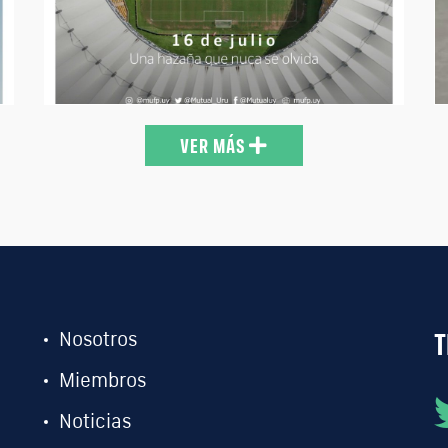
demuestra que la historia la escriben quienes se
animan a creer. Porque el Maracanazo no es solo un
partido. Es identidad, orgullo y legado.
#MásQueUnGremio https://t.co/OrKTQX9ixV
6
09:03 16-07-26
VER MÁS
T
Nosotros
Miembros
Noticias