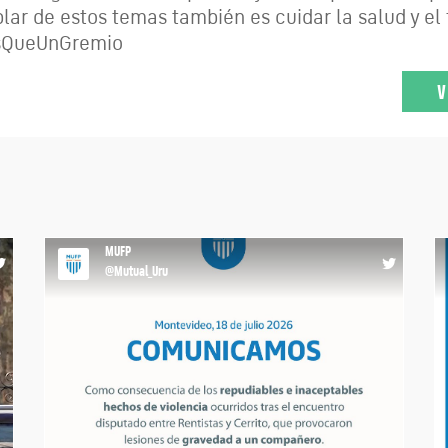
ar de estos temas también es cuidar la salud y el 
ásQueUnGremio
V
MUFP
@Mutual_Uru
a