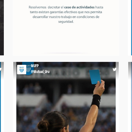
,
y
✋🏻 𝐏𝐀𝐑𝐎 https://t.co/K2LIaEaWqW
6
21:51 18-07-26
MUFP
@Mutual_Uru