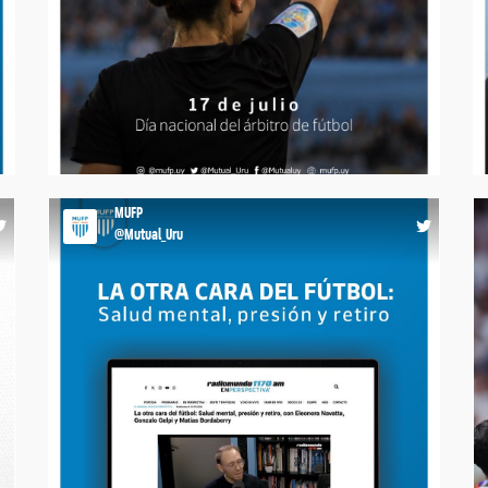
💙𝐇𝐎𝐘 𝐋𝐀 𝐓𝐀𝐑𝐉𝐄𝐓𝐀 𝐄𝐒 𝐃𝐄 𝐑𝐄𝐂𝐎𝐍𝐎𝐂𝐈𝐌𝐈𝐄𝐍𝐓𝐎
Porque el fútbol necesita de todos sus protagonistas,
reconocemos el trabajo de árbitras y árbitros que
cada fin de semana hacen posible que la pelota siga
rodando. ¡Feliz día! #MásQueUnGremio
https://t.co/3csb3bvf22
6
10:02 17-07-26
MUFP
@Mutual_Uru
💬𝐇𝐀𝐁𝐋𝐀𝐑 𝐓𝐀𝐌𝐁𝐈𝐄́𝐍 𝐄𝐒 𝐉𝐔𝐆𝐀𝐑. La salud mental, la
presión por rendir, las expectativas y el momento del
retiro forman parte de una realidad que también viven
los futbolistas. Nuestro responsable del
Departamento de Salud Mental, Gonzalo Gelpi,
participó en La Tertulia del Mundial de En Perspectiva