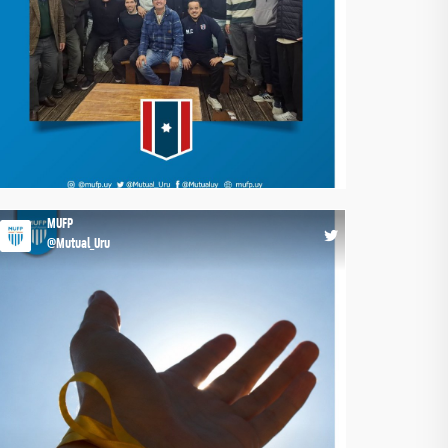
diferentes modelos de administración, organización y
funcionamiento permite ampliar la mirada y adquirir
herramientas para seguir construyendo el futuro
profesional dentro del deporte. En la MUFP seguimos
impulsando espacios de formación que preparan a los
futbolistas para los desafíos de hoy y de mañana.
#MásQueUnGremio
17:37 17-07-26
MUFP
@Mutual_Uru
💛𝐏𝐀𝐒𝐄𝐌𝐎𝐒 𝐋𝐀 𝐏𝐄𝐋𝐎𝐓𝐀 Hablar, escuchar y estar
atentos también salva vidas. Seguimos generando