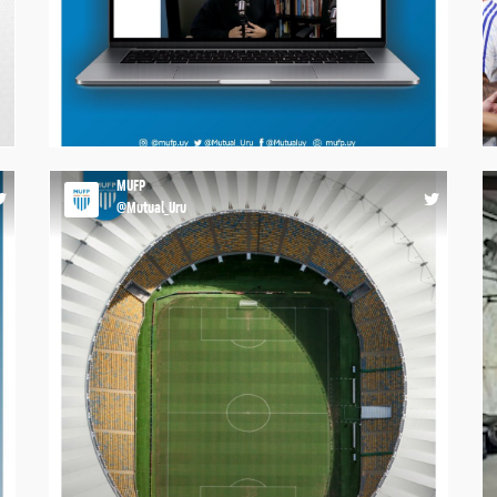
junto a Eleonora Navatta y Matías Bordaberry,
e
compartiendo la importancia de acompañar a los
jugadores dentro y fuera de la cancha, derribando
estigmas y promoviendo que pedir ayuda también es
una muestra de fortaleza. #MásQueUnGremio
6
15:54 16-07-26
MUFP
@Mutual_Uru
🇺🇾 𝐌𝐀𝐑𝐀𝐂𝐀𝐍𝐀𝐙𝐎 Hoy recordamos aquella gesta
que sigue inspirando a generaciones y que