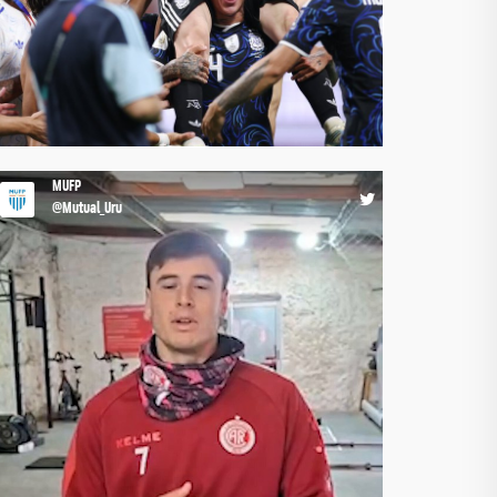
RT @FIFProAmerica: 🌎 Sudamérica en lo más alto,
¡otra vez! 🔗 https://t.co/qwmAr8PQwr @FIFPRO
@CONMEBOL https://t.co/bo9bXCzGwf
15:44 16-07-26
MUFP
@Mutual_Uru
🎯𝐌𝐀́𝐒 𝐂𝐎𝐍𝐕𝐄𝐑𝐒𝐀𝐂𝐈𝐎́𝐍, 𝐌𝐀́𝐒 𝐏𝐑𝐄𝐕𝐄𝐍𝐂𝐈𝐎́𝐍
Seguimos llevando temas que importan a los
planteles profesionales. En esta oportunidad,
compartimos junto a Rentistas un taller sobre
ludopatía, generando un espacio de intercambio,
información y reflexión sobre una problemática que
atraviesa cada vez más ámbitos de nuestra sociedad.