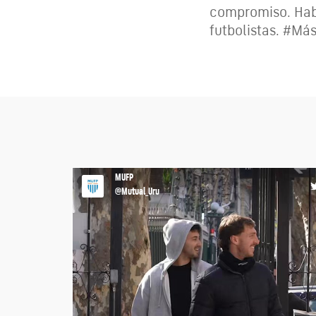
compromiso. Habl
futbolistas. #M
MUFP
@Mutual_Uru
🏥𝐋𝐀 𝐏𝐑𝐄𝐕𝐄𝐍𝐂𝐈𝐎́𝐍 𝐓𝐀𝐌𝐁𝐈𝐄́𝐍 𝐒𝐄 𝐄𝐍𝐓𝐑𝐄𝐍𝐀
Recibimos al plantel de Huracán F.C. en nuestra Clínic