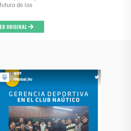
futuro de los
ER ORIGINAL
MUFP
@Mutual_Uru
👉🏻𝐀𝐏𝐑𝐄𝐍𝐃𝐄𝐑 𝐄𝐍 𝐄𝐋 𝐓𝐄𝐑𝐑𝐄𝐍𝐎 Los alumnos del
Curso de Gerencia Deportiva realizaron una visita al
Club Náutico, sumando una nueva instancia de
aprendizaje a través del contacto directo con la
gestión de una institución deportiva. Conocer