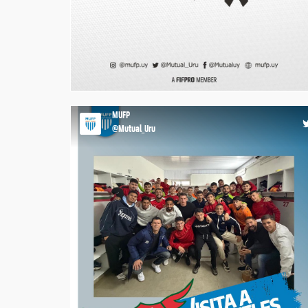
⚫️ 𝐃𝐞 𝐥𝐮𝐭𝐨 La MUFP está de luto por el fallecimiento d
Aldo Pepe. Nuestras condolencias para su familia y
amigos. #AhoraMásQueNunca
https://t.co/JCBZjQVmR3
22:01 16-07-2
MUFP
@Mutual_Uru
✅ ¡𝐕𝐢𝐬𝐢𝐭𝐚𝐦𝐨𝐬 𝐚 𝐁𝐨𝐬𝐭𝐨𝐧 𝐑𝐢𝐯𝐞𝐫! Nos reunimos con los
futbolistas para escuchar, intercambiar y asumir