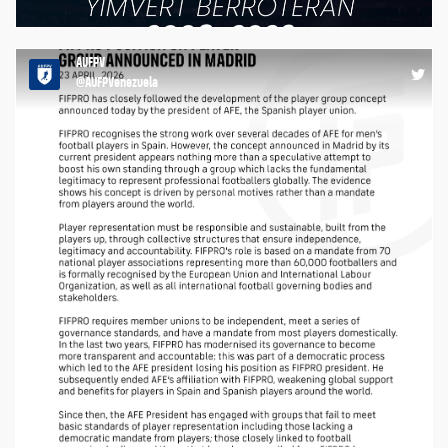
nuestro país. Vuelen alto🕊️🖤 https://t.co/78J0UTKKge
18:13 26-06-26
AUFPV
@AUFPVenezuela
RT @FIFPRO: Statement: FIFPRO position on player group
announced in Madrid. https://t.co/rexdEzr9m6