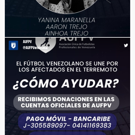
AUFPV cumple con el doloroso deber de expresar sus más
sentidas condolencias ante la irreparable y trágica pérdida
física de YANINA MARANELLA, AARON TREJO y AINHOA TREJO
Quienes fueran la esposa e hijos del futbolista argentino Lucas
Trejo, fallecidos en el terremoto. https://t.co/TJpUyLj5dN
AUFPV
22:28 27-06-26
@AUFPVenezuela