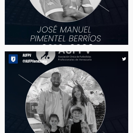
Desde la AUFPV nos unimos al duelo que embarga al fútbol
nacional por el trágico fallecimiento de José Manuel Pimentel
Berríos (16 años), jugador de las categorías formativas del
@DvoLaGuaira tras los terremotos ocurridos el pasado 24 de
junio en el país 🙏🕊️ Descansa en paz. https://t.co/MhA1UmjobL
23:01 30-06-26
AUFPV
@AUFPVenezuela