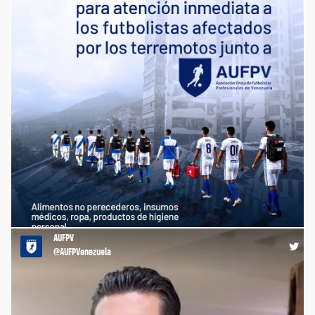
🤝Nos llena de orgullo anunciar que, gracias a la gestión de la
AUFPV y al valioso respaldo de FIFPRO, hemos concretado una
importante donación para brindar atención inmediata a
nuestros hermanos futbolistas que resultaron afectados por
los recientes terremotos. @FIFProAmerica
https://t.co/wFc7XB2u9t
AUFPV
20:51 03-07-26
@AUFPVenezuela