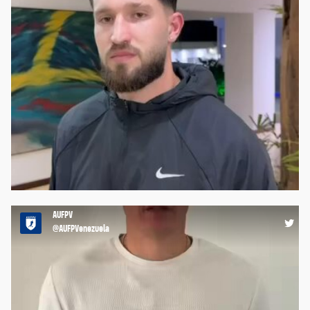
Estamos juntos y que Dios bendiga a Venezuela ⚽️🇻🇪 Aitor
López https://t.co/FXWBKBnIHE
13:49 01-07-26
AUFPV
@AUFPVenezuela