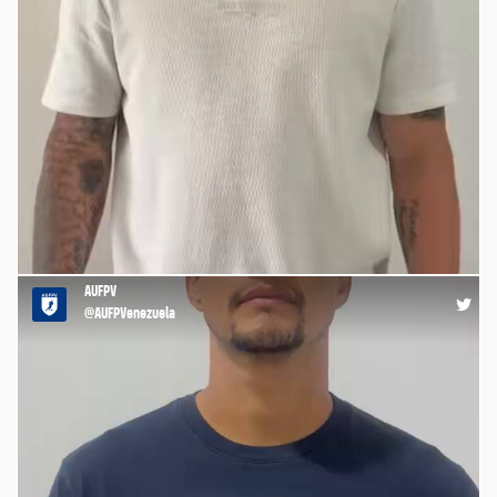
🐯El mensaje de el tigre Charlis Ortiz para los futbolistas
venezolanos. https://t.co/tS9NMqpjuZ
AUFPV
23:06 30-06-26
@AUFPVenezuela