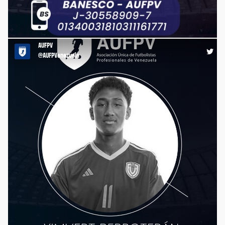
🚨Activamos canales para apoyo humanitario tras el terremoto
en Venezuela. ¡Siempre unidos! https://t.co/USGnGaNRjX
AUFPV
23:58 26-06-26
@AUFPVenezuela
Desde la Asociación Única de Futbolistas Profesionales de
Venezuela (AUFPV), expresamos nuestro más profundo dolor
ante la trágica pérdida de cuatro de nuestros hermanos de
cancha, víctimas del reciente terremoto que ha golpeado a