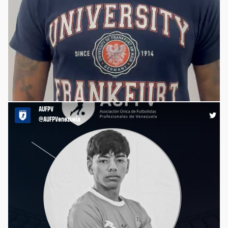
Uno de los partidos más difíciles en nuestra historia💔⚽️
¡Venezuela nos necesita! Los jugadores seguimos unidos.
Robertico Rosales 🎤 https://t.co/ZS6oY7Mq96
AUFPV
23:04 30-06-26
@AUFPVenezuela