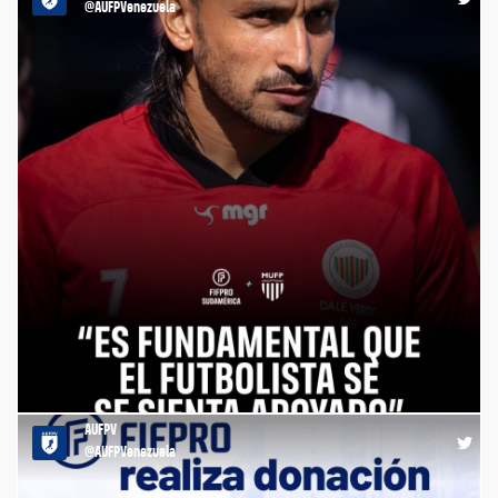
@AUFPVenezuela
RT @FIFProAmerica: Proteger a la persona detrás del jugador es
un trabajo en equipo. https://t.co/GSAqRknYyv
AUFPV
10:23 15-07-26
@AUFPVenezuela