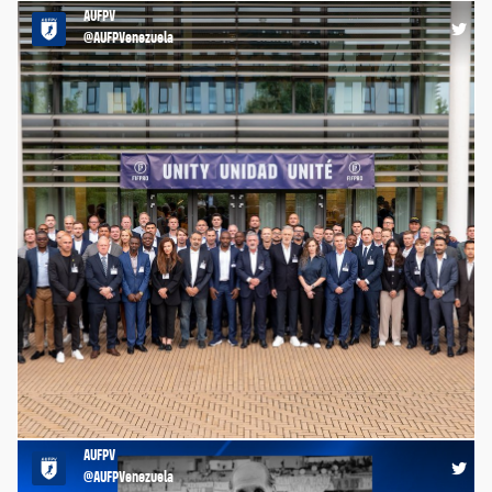
AUFPV
12:52 23-04-26
@AUFPVenezuela
Sindicatos de todo el mundo se unen hoy para enviar un
mensaje claro: la voz global de los y las futbolistas es fuerte y
está unida. UNITY UNIDAD UNITÉ. https://t.co/9zyqB5O8G8
AUFPV
12:02 25-07-25
@AUFPVenezuela