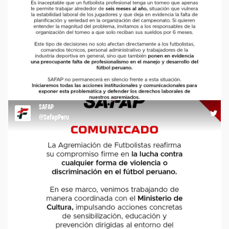
COMUNICADO #futbolistas #SAFAP #agremiacion #comunicado
#futbol https://t.co/ol4zxFTwmd
SAFAP
16:33 12-03-26
@SafapPeru