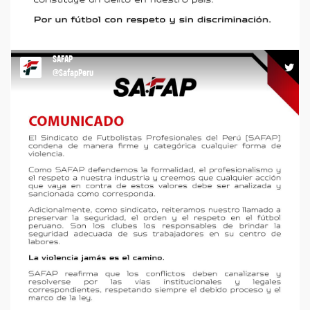
Compartimos la pasión, compartimos el respeto.
@MinCulturaPe #noalracismo https://t.co/Sg1SnyeuSR
SAFAP
21:27 13-02-26
@SafapPeru
COMUNICADO #safap #agremiacion #respeto