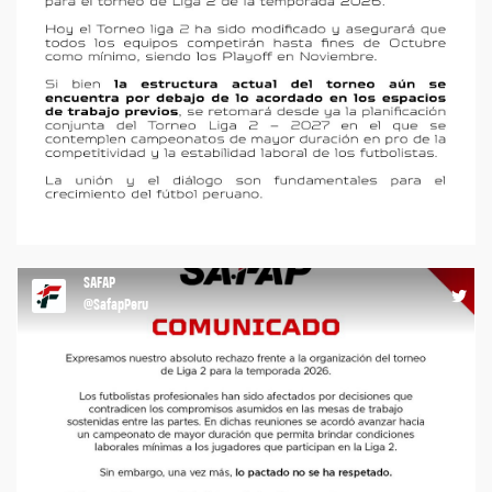
COMUNICADO #agremiacion #safap #liga2
https://t.co/fJaqTSowQH
15:19 18-03-26
SAFAP
@SafapPeru