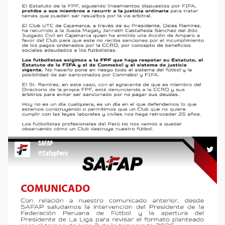
COMUNICADO UTC PONE EN PELIGRO AL FÚTBOL PERUANO
#agremiacion #safap #utc #fpf #futbolperuano
https://t.co/iJxSrZtBLX
SAFAP
13:22 13-05-26
@SafapPeru