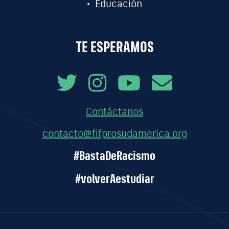
Educación
TE ESPERAMOS
Contáctanos
contacto@fifprosudamerica.org
#BastaDeRacismo
#volverAestudiar