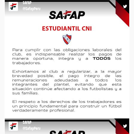
SAFAP
15:12 25-06-26
@SafapPeru
COMUNICADO #safap #liga2 #agremiacion
https://t.co/BEnWa6Qn87
SAFAP
21:28 22-06-26
@SafapPeru