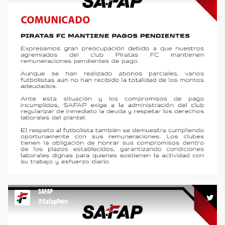
COMUNICADO #safap #agremiacion #futbol
https://t.co/UTvX0UAL2D
13:04 02-06-26
SAFAP
@SafapPeru