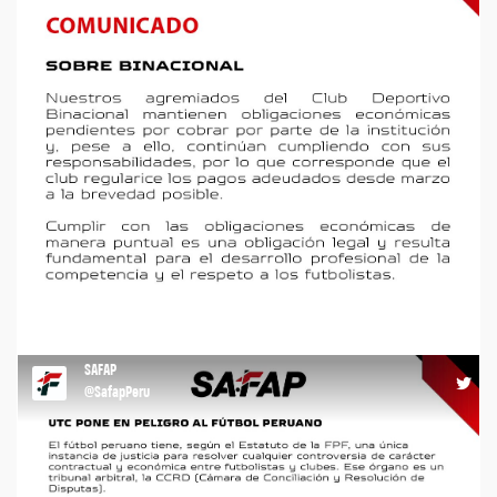
COMUNICADO https://t.co/h4AtJttIEC
SAFAP
13:11 16-05-26
@SafapPeru