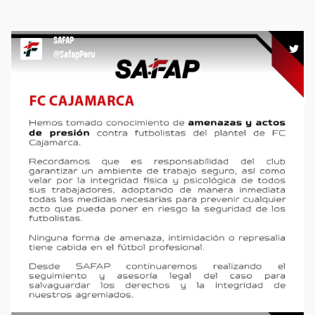
SAFAP
@SafapPeru
COMUNICADO #agremiacion #liga1 #fccajamarca #safap
https://t.co/J0s1nGQNr8