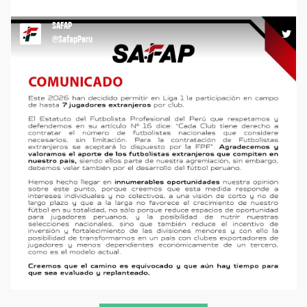
https://t.co/drFAgtXMCI
SAFAP
17:21 23-01-26
@SafapPeru
COMUNICADO #safap #agremiacion #liga1
https://t.co/CMQ02QfZCu