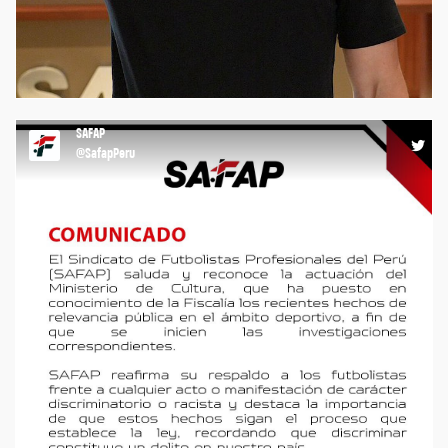
salud. Seguimos trabajando para construir un entorno más
sólido, con respaldo real dentro y fuera de la cancha.
#Convenio #SAFAP #KunanSalud #FútbolPeruano
#BienestarDelFutbolista
18:47 24-02-26
SAFAP
@SafapPeru