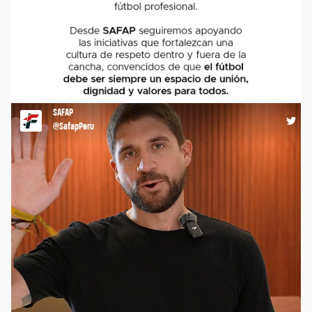
COMUNICADO #safap #comunicado #agremiacion #futbolistas
https://t.co/lbNaZfwJOe
SAFAP
12:57 09-03-26
@SafapPeru
La unión de esfuerzos fortalece al fútbol y a quienes lo hacen
posible. Hoy, junto al representante de Kunan Salud y Roberto
Silva, reafirmamos nuestro compromiso de generar más y
mejores beneficios para los futbolistas, a través de un
convenio que prioriza su bienestar y acceso a servicios de