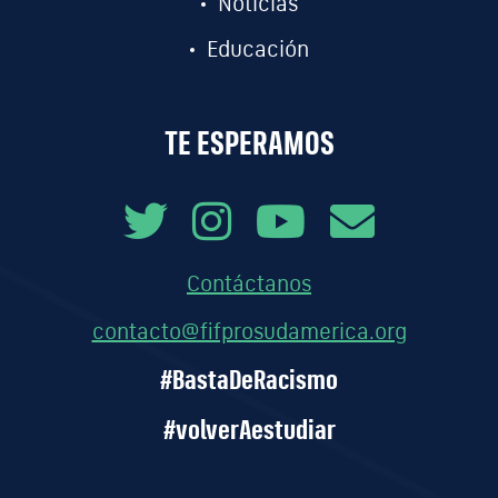
Noticias
Educación
TE ESPERAMOS
Contáctanos
contacto@fifprosudamerica.org
#BastaDeRacismo
#volverAestudiar