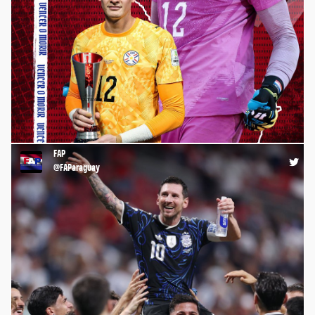
⚽️ ¡Felicitamos al arquero de la #Albirroja, Orlando Gill, por ser
el portero con más atajadas (28) del #Mundial2026 🏆🌎! 💪🏼
¡CONGRATULACIONES, ORLANDO!🤩 #FAP
#FutbolistasParaguayos #FútbolParaguayo
https://t.co/vXu5LXuC3l
FAP
11:56 20-07-26
@FAParaguay