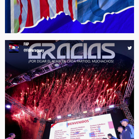
⚽️ Desde Futbolistas Asociados del Paraguay, acompañamos,
apoyamos y deseamos pronta recuperación para el compañero
futbolista Fabrizio Peralta. 💪🏼 ¡Mucha Fuerza, Fabri! #FAP
#FutbolistasParaguayos #Paraguay https://t.co/rZMF9dWGPq
14:57 10-07-26
FAP
@FAParaguay