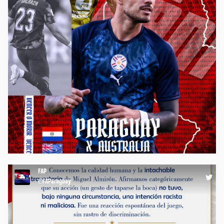
⚽️ ¡La #Albirroja juega a las 23:00 por el #Mundial2026 🏆🌎,
ante Australia 🇦🇺, en su tercera presentación en esta Copa
del Mundo! 💪🏼 ¡VAMOS, CON TODO #PARAGUAY!🤩 #FAP
#FutbolistasParaguayos #FútbolParaguayo
https://t.co/uTcXzqOlJd
08:53 25-06-26
FAP
@FAParaguay