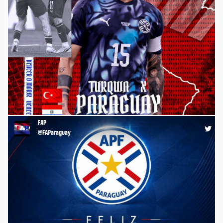
⚽️ ¡La #Albirroja juega a las 00:00 por el #Mundial2026 🏆🌎,
ante Turquía 🇹🇷, en su segunda presentación en esta Copa del
Mundo! 💪🏼 ¡VAMOS, SOMOS #PARAGUAY !🤩 #FAP
#FutbolistasParaguayos #FútbolParaguayo
https://t.co/nRQFj3hSqI
FAP
13:20 19-06-26
@FAParaguay