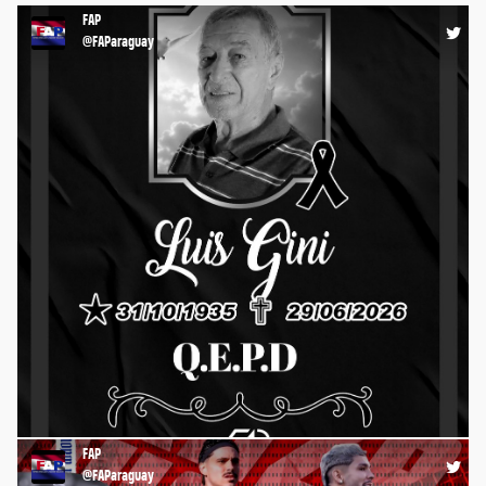
09:05 04-07-26
FAP
@FAParaguay
⚽️ Desde FAP lamentamos profundamente el fallecimiento de
un gran baluarte del Fútbol Paraguayo, Luis Gini Jara. Tu
recuerdo seguirá vivamente presente en nuestros corazones.
Q.E.P.D. CAMPEÓN 🙏🏻 https://t.co/x1PgeEdkbg
FAP
17:19 29-06-26
@FAParaguay