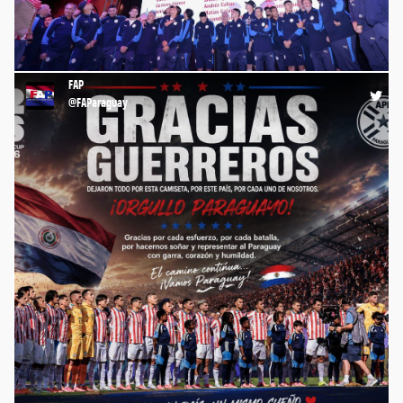
⚽️🇵🇾 Gracias, querida @Albirroja 🙌🏻💪🏻
https://t.co/zwPXQhgbsa
FAP
13:55 06-07-26
@FAParaguay