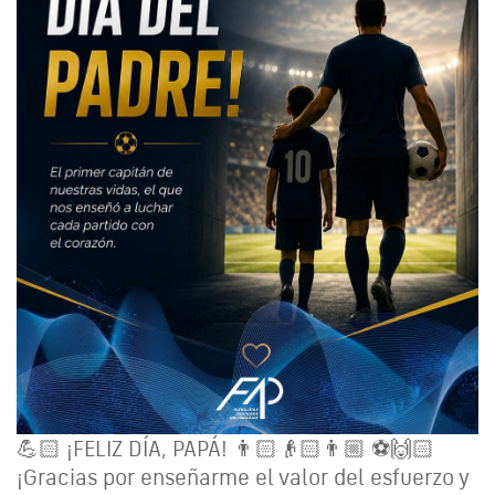
💪🏻 ¡FELIZ DÍA, PAPÁ! 👨🏻👴🏻👨🏼 ⚽️🙌🏻
¡Gracias por enseñarme el valor del esfuerzo y