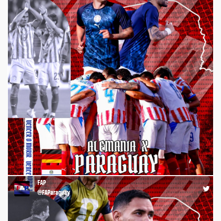
⚽️ ¡La #Albirroja juega a las 17:30 por el #Mundial2026 🏆🌎,
ante Alemania 🇩🇪, por los 16avos. de Final de la Copa del
Mundo! 💪🏼 ¡VAMOS, #PARAGUAY! ¡CON TODO! 🇵🇾 #FAP
#FutbolistasParaguayos #FútbolParaguayo
https://t.co/XPojVLEgxn
FAP
08:50 29-06-26
@FAParaguay