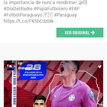
la importancia de nunca rendirme! 🤝🏻
#DíaDelPadre #PapáFutbolero #FAP
#FútbolParaguayo 🇵🇾 #Paraguay
https://t.co/FKSbCdzbIk
VER ORIGINAL
FAP
@FAParaguay