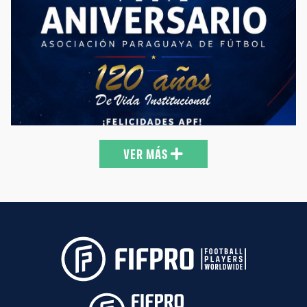
🇵🇾 ¡Felicidades por los 120 años de vida institucional a la
@APFOficial! 🤝🏻 ⚽️Desde Futbolistas Asociados del Paraguay
deseamos lo mejor por este nuevo aniversario de la fecha
fundacional a todos los que hacen a la Asociación Paraguaya de
Fútbol. #FAP #FútbolParaguayo #Paraguay
https://t.co/6AepyopZ6J
12:20 18-06-26
VER MÁS