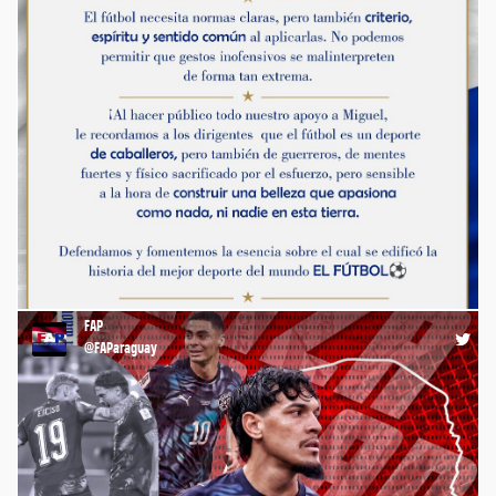
Manifiesto de Rogelio Delgado - Capitán de la Albirroja en el
Mundial México 86, sobre la nueva regla y la expulsión de
Miguel Almirón en el partido entre Paraguay 🇵🇾 y Turquía
🇹🇷, disputado en el marco del Mundial 2026.
https://t.co/OerFS50Z9l
FAP
23:18 20-06-26
@FAParaguay