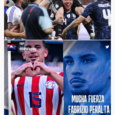
RT @FIFProAmerica: 🌎 Sudamérica en lo más alto, ¡otra vez! 🔗
https://t.co/qwmAr8PQwr @FIFPRO @CONMEBOL
https://t.co/bo9bXCzGwf
FAP
00:01 16-07-26
@FAParaguay