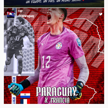
🇵🇾 GRACIAS, GUERREROS 👊🏻 https://t.co/iak8aLBgw8
FAP
21:19 04-07-26
@FAParaguay
⚽️ ¡La #Albirroja juega a las 18:00 por el #Mundial2026 🏆🌎,
ante Francia 🇫🇷, por los Octavos de Final de la Copa del
Mundo! 💪🏼 ¡VAMOS, #PARAGUAY ! ¡VAMOS QUERIDA ALBIRROJA!
🇵🇾 #FAP #FutbolistasParaguayos #FútbolParaguayo
https://t.co/1qnxPf1eRh