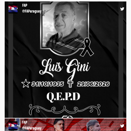
09:05 04-07-26
FAP
@FAParaguay
⚽️ Desde FAP lamentamos profundamente el fallecimiento de
un gran baluarte del Fútbol Paraguayo, Luis Gini Jara. Tu
recuerdo seguirá vivamente presente en nuestros corazones.
Q.E.P.D. CAMPEÓN 🙏🏻 https://t.co/x1PgeEdkbg
FAP
17:19 29-06-26
@FAParaguay