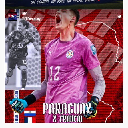
🇵🇾 GRACIAS, GUERREROS 👊🏻 https://t.co/iak8aLBgw8
FAP
21:19 04-07-26
@FAParaguay
⚽️ ¡La #Albirroja juega a las 18:00 por el #Mundial2026 🏆🌎,
ante Francia 🇫🇷, por los Octavos de Final de la Copa del
Mundo! 💪🏼 ¡VAMOS, #PARAGUAY ! ¡VAMOS QUERIDA ALBIRROJA!
🇵🇾 #FAP #FutbolistasParaguayos #FútbolParaguayo
https://t.co/1qnxPf1eRh