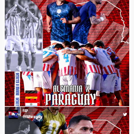
⚽️ ¡La #Albirroja juega a las 17:30 por el #Mundial2026 🏆🌎,
ante Alemania 🇩🇪, por los 16avos. de Final de la Copa del
Mundo! 💪🏼 ¡VAMOS, #PARAGUAY! ¡CON TODO! 🇵🇾 #FAP
#FutbolistasParaguayos #FútbolParaguayo
https://t.co/XPojVLEgxn
FAP
08:50 29-06-26
@FAParaguay