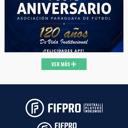
🇵🇾 ¡Felicidades por los 120 años de vida institucional a la
@APFOficial! 🤝🏻 ⚽️Desde Futbolistas Asociados del Paraguay
deseamos lo mejor por este nuevo aniversario de la fecha
fundacional a todos los que hacen a la Asociación Paraguaya de
Fútbol. #FAP #FútbolParaguayo #Paraguay
https://t.co/6AepyopZ6J
12:20 18-06-26
VER MÁS