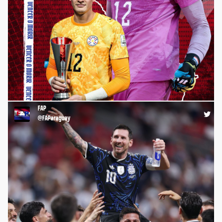
⚽️ ¡Felicitamos al arquero de la #Albirroja, Orlando Gill, por ser
el portero con más atajadas (28) del #Mundial2026 🏆🌎! 💪🏼
¡CONGRATULACIONES, ORLANDO!🤩 #FAP
#FutbolistasParaguayos #FútbolParaguayo
https://t.co/vXu5LXuC3l
FAP
11:56 20-07-26
@FAParaguay