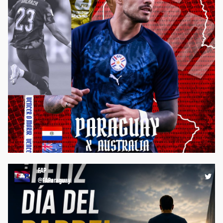
⚽️ ¡La #Albirroja juega a las 23:00 por el #Mundial2026 🏆🌎,
ante Australia 🇦🇺, en su tercera presentación en esta Copa
del Mundo! 💪🏼 ¡VAMOS, CON TODO #PARAGUAY!🤩 #FAP
#FutbolistasParaguayos #FútbolParaguayo
https://t.co/uTcXzqOlJd
08:53 25-06-26
FAP
@FAParaguay