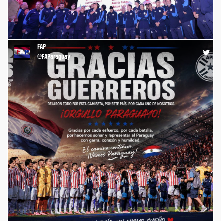
⚽️🇵🇾 Gracias, querida @Albirroja 🙌🏻💪🏻
https://t.co/zwPXQhgbsa
FAP
13:55 06-07-26
@FAParaguay