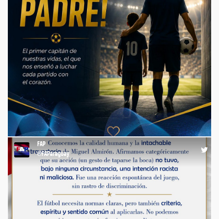
💪🏻 ¡FELIZ DÍA, PAPÁ! 👨🏻👴🏻👨🏼 ⚽️🙌🏻 ¡Gracias por
enseñarme el valor del esfuerzo y la importancia de nunca
rendirme! 🤝🏻 #DíaDelPadre #PapáFutbolero #FAP
#FútbolParaguayo 🇵🇾 #Paraguay https://t.co/FKSbCdzbIk
FAP
00:40 21-06-26
@FAParaguay