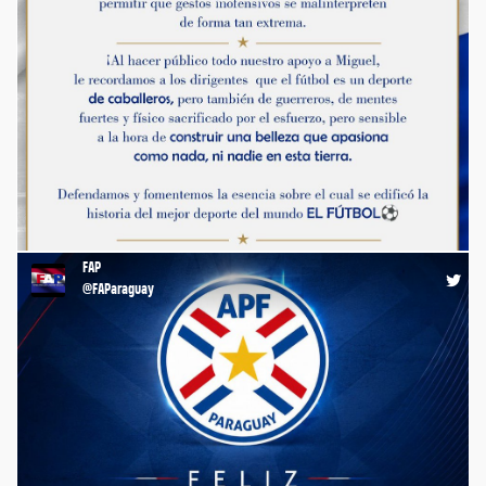
Manifiesto de Rogelio Delgado - Capitán de la Albirroja en el
Mundial México 86, sobre la nueva regla y la expulsión de
Miguel Almirón en el partido entre Paraguay 🇵🇾 y Turquía
🇹🇷, disputado en el marco del Mundial 2026.
https://t.co/OerFS50Z9l
FAP
23:18 20-06-26
@FAParaguay