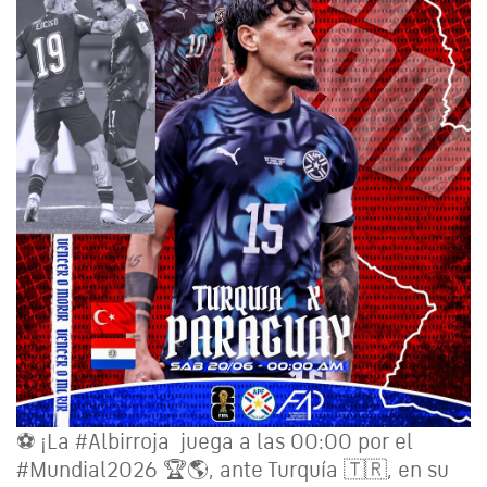
⚽️ ¡La #Albirroja juega a las 00:00 por el
#Mundial2026 🏆🌎, ante Turquía 🇹🇷, en su