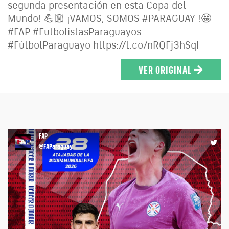
segunda presentación en esta Copa del
Mundo! 💪🏼 ¡VAMOS, SOMOS #PARAGUAY !🤩
#FAP #FutbolistasParaguayos
#FútbolParaguayo https://t.co/nRQFj3hSqI
VER ORIGINAL
FAP
@FAParaguay