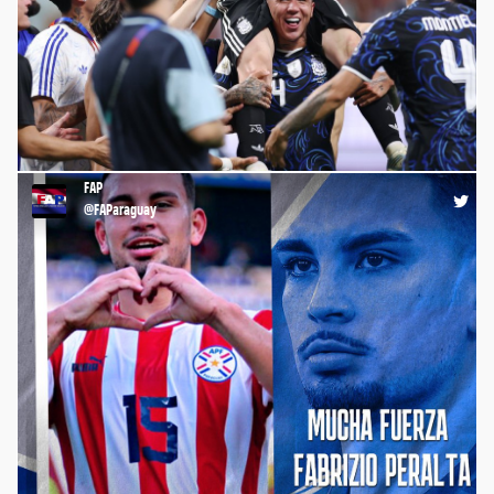
RT @FIFProAmerica: 🌎 Sudamérica en lo más alto, ¡otra vez! 🔗
https://t.co/qwmAr8PQwr @FIFPRO @CONMEBOL
https://t.co/bo9bXCzGwf
FAP
00:01 16-07-26
@FAParaguay