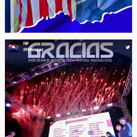
⚽️ Desde Futbolistas Asociados del Paraguay, acompañamos,
apoyamos y deseamos pronta recuperación para el compañero
futbolista Fabrizio Peralta. 💪🏼 ¡Mucha Fuerza, Fabri! #FAP
#FutbolistasParaguayos #Paraguay https://t.co/rZMF9dWGPq
14:57 10-07-26
FAP
@FAParaguay